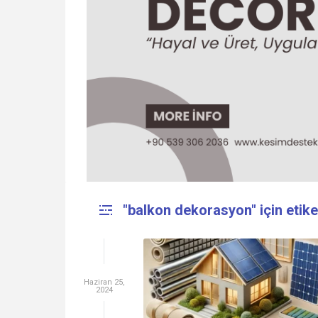
"balkon dekorasyon" için etike
Haziran 25,
2024