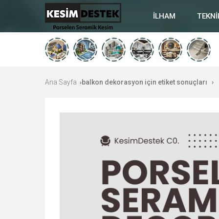
İLHAM
TEKNİ
Ana Sayfa
balkon dekorasyon için etiket sonuçları
›
›