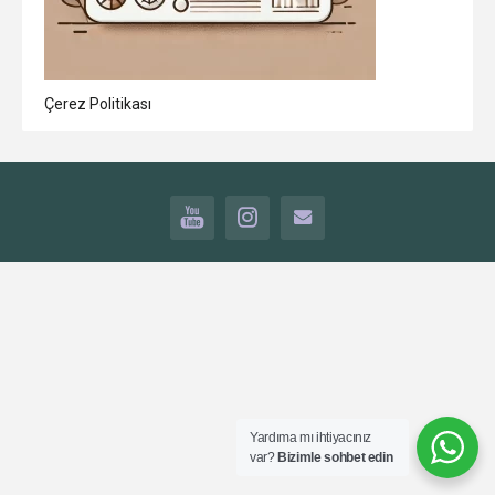
Çerez Politikası
YOUTUBE
INSTAGRAM
İLETİŞİM
Yardıma mı ihtiyacınız
var?
Bizimle sohbet edin